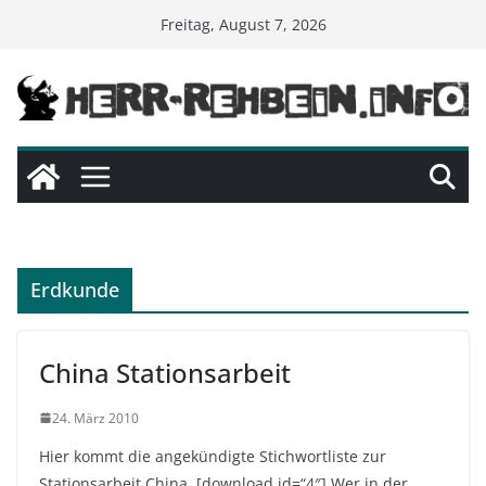
Skip
Freitag, August 7, 2026
to
content
Erdkunde
China Stationsarbeit
24. März 2010
Hier kommt die angekündigte Stichwortliste zur
Stationsarbeit China. [download id=“4″] Wer in der